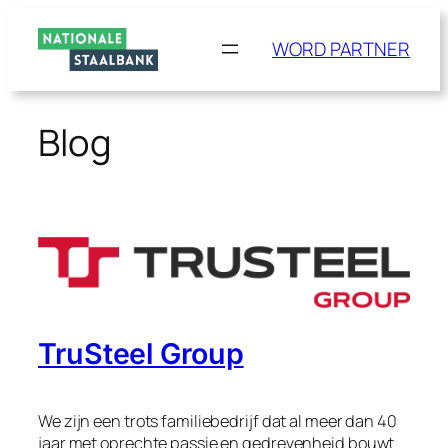
Ga
naar
WORD PARTNER
de
inhoud
Blog
TruSteel Group
We zijn een trots familiebedrijf dat al meer dan 40
jaar met oprechte passie en gedrevenheid bouwt