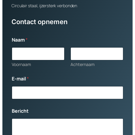
Circulair staal, ijzersterk verbonden
Contact opnemen
Naam
*
Voornaam
Achternaam
N
E-mail
*
a
a
m
E
-
m
Bericht
a
i
l
E